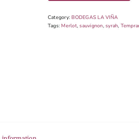
Category:
BODEGAS LA VIÑA
Tags:
Merlot
,
sauvignon
,
syrah
,
Tempran
l information