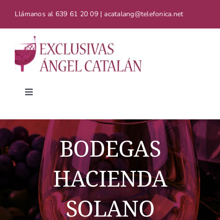
Saltar
Llámanos al
639 61 20 09 | acatalang@telefonica.net
al
contenido
Toggle
Navigation
Inicio
BODEGAS
Catálogo de vinos
HACIENDA
Contacto
SOLANO