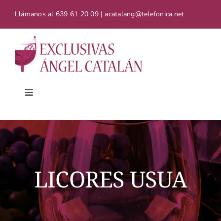
Saltar
Llámanos al
639 61 20 09 | acatalang@telefonica.net
al
contenido
Toggle
Navigation
Inicio
Catálogo de vinos
LICORES USUA
Contacto