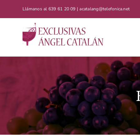
Saltar
Llámanos al
639 61 20 09 | acatalang@telefonica.net
al
contenido