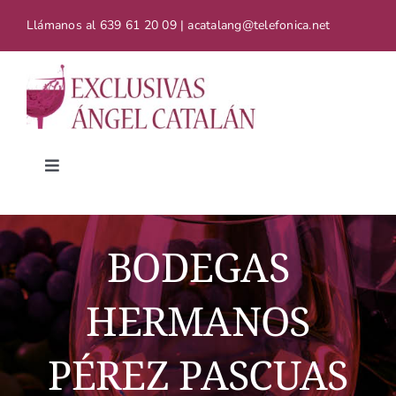
Saltar
Llámanos al
639 61 20 09 | acatalang@telefonica.net
al
contenido
Toggle
Navigation
Inicio
BODEGAS
Catálogo de vinos
HERMANOS
Contacto
PÉREZ PASCUAS