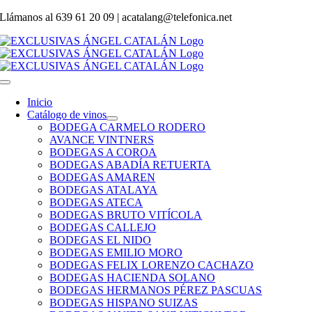
Saltar
Llámanos al
639 61 20 09 | acatalang@telefonica.net
al
contenido
Toggle
Navigation
Inicio
Catálogo de vinos
BODEGA CARMELO RODERO
AVANCE VINTNERS
BODEGAS A COROA
BODEGAS ABADÍA RETUERTA
BODEGAS AMAREN
BODEGAS ATALAYA
BODEGAS ATECA
BODEGAS BRUTO VITÍCOLA
BODEGAS CALLEJO
BODEGAS EL NIDO
BODEGAS EMILIO MORO
BODEGAS FELIX LORENZO CACHAZO
BODEGAS HACIENDA SOLANO
BODEGAS HERMANOS PÉREZ PASCUAS
BODEGAS HISPANO SUIZAS