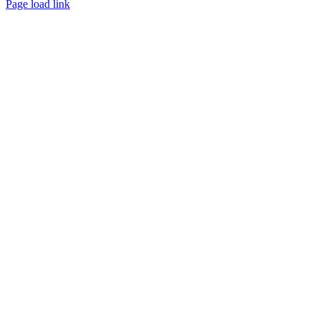
Page load link
Ir
a
Arriba