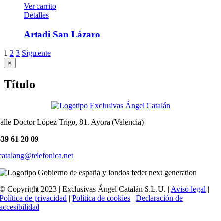
Ver carrito
Detalles
Artadi San Lázaro
1
2
3
Siguiente
Close
×
product
quick
Título
view
alle Doctor López Trigo, 81. Ayora (Valencia)
39 61 20 09
catalang@telefonica.net
© Copyright 2023 | Exclusivas Ángel Catalán S.L.U. |
Aviso legal
|
Política de privacidad
|
Política de cookies
|
Declaración de
accesibilidad