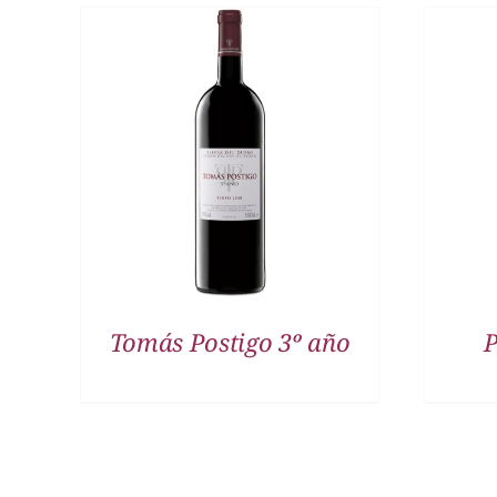
DETALLES
Tomás Postigo 3º año
P