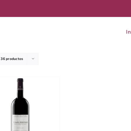
In
r
36 productos
DETALLES