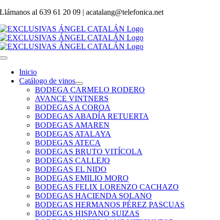
Saltar
Llámanos al
639 61 20 09 | acatalang@telefonica.net
al
contenido
Toggle
Navigation
Inicio
Catálogo de vinos
BODEGA CARMELO RODERO
AVANCE VINTNERS
BODEGAS A COROA
BODEGAS ABADÍA RETUERTA
BODEGAS AMAREN
BODEGAS ATALAYA
BODEGAS ATECA
BODEGAS BRUTO VITÍCOLA
BODEGAS CALLEJO
BODEGAS EL NIDO
BODEGAS EMILIO MORO
BODEGAS FELIX LORENZO CACHAZO
BODEGAS HACIENDA SOLANO
BODEGAS HERMANOS PÉREZ PASCUAS
BODEGAS HISPANO SUIZAS